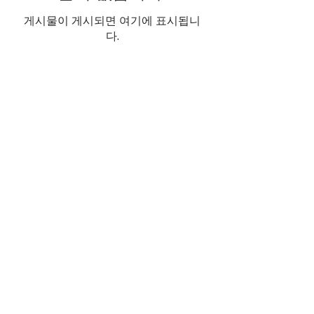
게시물이 게시되면 여기에 표시됩니
다.
Call us to book
976-99919363
976-89619363
Find us
Apt 48A-22, Tokyo street, 3rd khoroo,
Bayanzurkh district, Ulaanbaatar,
Mongolia
Email us
info@mmongolia.com
About Mongolia
Climate in Mongolia